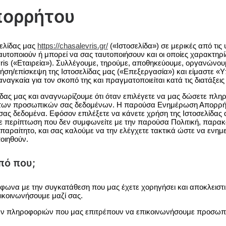
πορρήτου
σελίδας μας
https://chasalevris.gr/
(«Ιστοσελίδα») σε μερικές από τι
αυτοποιούν ή μπορεί να σας ταυτοποιήσουν και οι οποίες χαρακτ
levris («Εταιρεία»). Συλλέγουμε, τηρούμε, αποθηκεύουμε, οργανών
η/επίσκεψη της Ιστοσελίδας μας («Επεξεργασία») και είμαστε «Υπ
γκαία για τον σκοπό της και πραγματοποιείται κατά τις διατάξεις
ας μας και αναγνωρίζουμε ότι όταν επιλέγετε να μας δώσετε πληρ
 των προσωπικών σας δεδομένων. Η παρούσα Ενημέρωση Απορρήτου
ς δεδομένα. Εφόσον επιλέξετε να κάνετε χρήση της Ιστοσελίδας απ
Σε περίπτωση που δεν συμφωνείτε με την παρούσα Πολιτική, παρακα
απαραίτητο, και σας καλούμε να την ελέγχετε τακτικά ώστε να ενημ
οιηθούν.
πό που;
ωνα με την συγκατάθεση που μας έχετε χορηγήσει και αποκλειστι
πικοινωνήσουμε μαζί σας.
ν πληροφοριών που μας επιτρέπουν να επικοινωνήσουμε προσωπικ