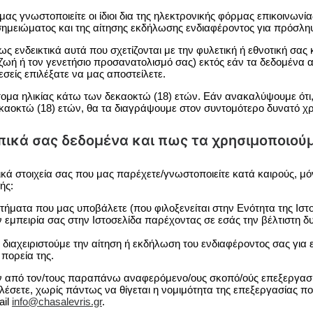
γνωστοποιείτε οι ίδιοι δια της ηλεκτρονικής φόρμας επικοινωνίας
 σημειώματος και της αίτησης εκδήλωσης ενδιαφέροντος για πρόσλ
ενδεικτικά αυτά που σχετίζονται με την φυλετική ή εθνοτική σας
ωή ή τον γενετήσιο προσανατολισμό σας) εκτός εάν τα δεδομένα α
είς επιλέξατε να μας αποστείλετε.
μα ηλικίας κάτω των δεκαοκτώ (18) ετών. Εάν ανακαλύψουμε ότι
αοκτώ (18) ετών, θα τα διαγράψουμε στον συντομότερο δυνατό χ
πικά σας δεδομένα και πως τα χρησιμοποιούμ
ά στοιχεία σας που μας παρέχετε/γνωστοποιείτε κατά καιρούς, μό
ής:
ματα που μας υποβάλετε (που φιλοξενείται στην Ενότητα της Ιστο
ην εμπειρία σας στην Ιστοσελίδα παρέχοντας σε εσάς την βέλτιστη
 διαχειριστούμε την αίτηση ή εκδήλωση του ενδιαφέροντος σας για
πορεία της.
 από τον/τους παραπάνω αναφερόμενο/ους σκοπό/ούς επεξεργασί
έσετε, χωρίς πάντως να θίγεται η νομιμότητα της επεξεργασίας πο
ail
info@chasalevris.gr
.