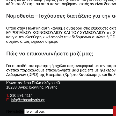
κάθε αποδέκτη που αυτά κοινοποιήθηκαν, εκτός αν είναι δυσαν
Νομοθεσία – Ισχύουσες διατάξεις για τη
Όπου στην Πολιτική αυτή κάνουμε αναφορά στις ισχύουσες δι
ΕΥΡΩΠΑΪΚΟΥ ΚΟΙΝΟΒΟΥΛΙΟΥ ΚΑΙ ΤΟΥ ΣΥΜΒΟΥΛΙΟΥ της 27ης Α
και για την ελεύθερη κυκλοφορία των δεδομένων αυτών» ή GDP
αρχών, όπως ισχύουν σήμερα.
Πώς να επικοινωνήσετε μαζί μας;
Για οποιαδήποτε ερώτηση ή σχόλιο σας αναφορικά με την παρο
σχετικά παρακαλούμε επικοινωνήστε μαζί μας είτε με ηλεκτρον
Δεδομένων (DPO) της Εταιρείας (Χρήστο Χασαλεύρη), και θα λ
Κωνσταντίνου Παλαιολόγου 40
18233, Άγιος Ιωάννης, Ρέντης
Τ.
210 591 4114
E.
info@chasalevris.gr
Newsletter