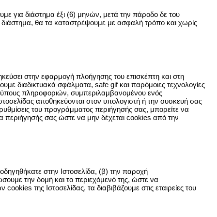
υμε για διάστημα έξι (6) μηνών, μετά την πάροδο δε του
ό διάστημα, θα τα καταστρέψουμε με ασφαλή τρόπο και χωρίς
οθηκεύσει στην εφαρμογή πλοήγησης του επισκέπτη και στη
υμε διαδικτυακά σφάλματα, safe gif και παρόμοιες τεχνολογίες
ς τύπους πληροφοριών, συμπεριλαμβανομένου ενός
Ιστοσελίδας αποθηκεύονται στον υπολογιστή ή την συσκευή σας
ς ρυθμίσεις του προγράμματος περιήγησής σας, μπορείτε να
 περιήγησής σας ώστε να μην δέχεται cookies από την
θοδηγηθήκατε στην Ιστοσελίδα, (β) την παροχή
ώσουμε την δομή και το περιεχόμενό της, ώστε να
cookies της Ιστοσελίδας, τα διαβιβάζουμε στις εταιρείες του