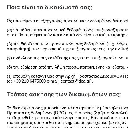
Ποια είναι τα δικαιώματά σας;
Ως υποκείμενο επεξεργασίας προσωπικών δεδομένων διατηρείτ
(α) να μάθετε ποια προσωπικά δεδομένα σας επεξεργαζόμαστε, γ
οποίο θα αποθηκευτούν και αν αυτό δεν είναι εφικτό, τα κριτήρ
(β) την διόρθωση των προσωπικών σας δεδομένων (π.χ. λόγω ε
απαραίτητη), τον περιορισμό της επεξεργασίας τους, την αντίτ
(γ) ανάκληση της συγκατάθεσής σας για την επεξεργασία των 
(δ) την εξαίρεση από την λήψη προσωποποιημένης και εξατομικ
(ε) υποβολή καταγγελίας στην Αρχή Προστασίας Δεδομένων Π
tel: +30 210 6475600 e-mail:
contact@dpa.gr
).
Τρόπος άσκησης των δικαιωμάτων σας;
Τα δικαιώματα σας μπορείτε να τα ασκήσετε είτε μέσω ηλεκτρο
Προστασίας Δεδομένων (DPO) της Εταιρείας (Χρήστο Χασαλεύρη)
επιβαρυνθείτε με το σχετικό εύλογο κόστος. Εάν ασκήσετε οπο
του αιτήματος σας και θα σας ενημερώσουμε σχετικά (εκτός αν
αυτής κατά δύο ακόμη μήνες για την οποία και για τους λόγ