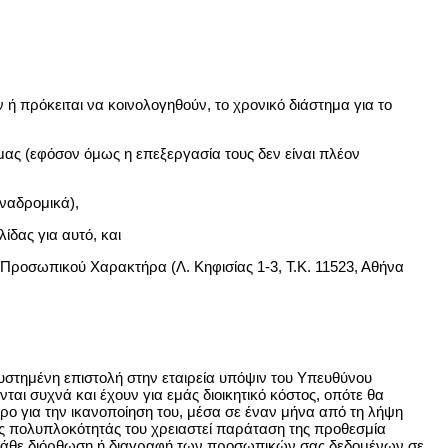
ή πρόκειται να κοινολογηθούν, το χρονικό διάστημα για το
ας (εφόσον όμως η επεξεργασία τους δεν είναι πλέον
ναδρομικά),
δας για αυτό, και
ροσωπικού Χαρακτήρα (Λ. Κηφισίας 1-3, Τ.Κ. 11523, Αθήνα
συστημένη επιστολή στην εταιρεία υπόψιν του Υπευθύνου
αι συχνά και έχουν για εμάς διοικητικό κόστος, οπότε θα
ρο για την ικανοποίηση του, μέσα σε έναν μήνα από τη λήψη
της πολυπλοκότητάς του χρειαστεί παράταση της προθεσμία
ε κάθε διόρθωση ή διαγραφή των προσωπικών σας δεδομένων σε