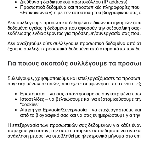
Διεύθυνση διαδικτυακού πρωτοκόλλου (IP address)
Προσωπικά δεδομένα και προσωπικές πληροφορίες που μας 
«Επικοινωνία») ή με την αποστολή του βιογραφικού σας
Δεν συλλέγουμε προσωπικά δεδομένα ειδικών κατηγοριών (όπως 
δεδομένα υγείας ή δεδομένα που αφορούν την σεξουαλική σας ζ
εκδήλωσης ενδιαφέροντος για πρόσληψη/συνεργασία σας που εσ
Δεν αναζητούμε ούτε συλλέγουμε προσωπικά δεδομένα από άτο
έχουμε συλλέξει προσωπικά δεδομένα από άτομα κάτω των δεκ
Για ποιους σκοπούς συλλέγουμε τα προσω
Συλλέγουμε, χρησιμοποιούμε και επεξεργαζόμαστε τα προσωπικ
συγκεκριμένων σκοπών, που έχετε συμφωνήσει, που είναι οι εξ
Ερωτήματα – να σας απαντήσουμε σε συγκεκριμένα ερωτή
Ιστοσελίδες – να βελτιώσουμε και να εξατομικεύσουμε τ
“cookies”.
Αίτηση για Εργασία/Συνεργασία – να επεξεργαστούμε και
από το βιογραφικό σας και να σας ενημερώσουμε για την 
Η επεξεργασία των προσωπικών σας δεδομένων για κάθε έναν
παρέχετε για αυτόν, την οποία μπορείτε οποτεδήποτε να ανακαλ
ανάκληση μπορεί να υποβληθεί με ηλεκτρονικό μήνυμα στο em