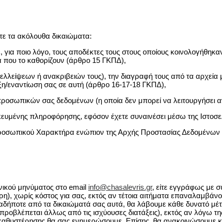
ε τα ακόλουθα δικαιώματα:
ια ποιο λόγο, τους αποδέκτες τους στους οποίους κοινολογήθηκαν 
ια που το καθορίζουν (άρθρο 15 ΓΚΠΔ),
λλείψεων ή ανακριβειών τους), την διαγραφή τους από τα αρχεία μ
αξη/εναντίωση σας σε αυτή (άρθρο 16-17-18 ΓΚΠΔ),
προσωπικών σας δεδομένων (η οποία δεν μπορεί να λειτουργήσει α
ευμένης πληροφόρησης, εφόσον έχετε συναινέσει μέσω της Ιστοσελί
ροσωπικού Χαρακτήρα ενώπιον της Αρχής Προστασίας Δεδομένων Π
νικού μηνύματος στο email
info@chasalevris.gr
, είτε εγγράφως με 
, χωρίς κόστος για σας, εκτός αν τέτοια αιτήματα επαναλαμβάνοντ
ιαδήποτε από τα δικαιώματά σας αυτά, θα λάβουμε κάθε δυνατό μέτ
 προβλέπεται άλλως από τις ισχύουσες διατάξεις), εκτός αν λόγω 
ους καθυστέρησης θα σας ενημερώσουμε. Επίσης, θα ανακοινώσουμ