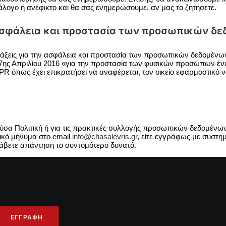
άλογο ή ανέφικτο και θα σας ενημερώσουμε, αν μας το ζητήσετε.
ν ασφάλεια και προστασία των προσωπικών δ
ατάξεις για την ασφάλεια και προστασία των προσωπικών δεδομέ
πριλίου 2016 «για την προστασία των φυσικών προσώπων έναν
R όπως έχει επικρατήσει να αναφέρεται, τον οικείο εφαρμοστικό ν
ύσα Πολιτική ή για τις πρακτικές συλλογής προσωπικών δεδομένων
ικό μήνυμα στο email
info@chasalevris.gr
, είτε εγγράφως με συστη
άβετε απάντηση το συντομότερο δυνατό.