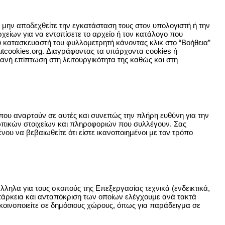
α μην αποδεχθείτε την εγκατάσταση τους στον υπολογιστή ή την
ρχείων για να εντοπίσετε το αρχείο ή τον κατάλογο που
ου κατασκευαστή του φυλλομετρητή κάνοντας κλικ στο “Βοήθεια”
utcookies.org. Διαγράφοντας τα υπάρχοντα cookies ή
ανή επίπτωση στη λειτουργικότητα της καθώς και στη
ο που αναρτούν σε αυτές και συνεπώς την πλήρη ευθύνη για την
ωπικών στοιχείων και πληροφοριών που συλλέγουν. Σας
ου να βεβαιωθείτε ότι είστε ικανοποιημένοι με τον τρόπο
ληλα για τους σκοπούς της Επεξεργασίας τεχνικά (ενδεικτικά,
επάρκεια και ανταπόκριση των οποίων ελέγχουμε ανά τακτά
οινοποιείτε σε δημόσιους χώρους, όπως για παράδειγμα σε