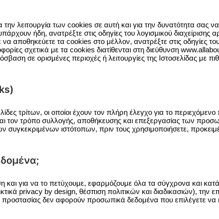
 την λειτουργία των cookies σε αυτή και για την δυνατότητα σας ν
πάρχουν ήδη, ανατρέξτε στις οδηγίες του λογισμικού διαχείρισης α
 να αποθηκεύετε τα cookies στο μέλλον, ανατρέξτε στις οδηγίες τ
ρίες σχετικά με τα cookies διατίθενται στη διεύθυνση www.allabo
σβαση σε ορισμένες περιοχές ή λειτουργίες της Ιστοσελίδας με πιθ
ks)
ελίδες τρίτων, οι οποίοι έχουν τον πλήρη έλεγχο για το περιεχόμεν
 και τον τρόπο συλλογής, αποθήκευσης και επεξεργασίας των προσ
ων συγκεκριμένων ιστότοπων, πριν τους χρησιμοποιήσετε, προκειμέν
δομένα;
 και για να το πετύχουμε, εφαρμόζουμε όλα τα σύγχρονα και κατάλ
ικά privacy by design, θέσπιση πολιτικών και διαδικασιών), την 
 προστασίας δεν αφορούν προσωπικά δεδομένα που επιλέγετε να κ