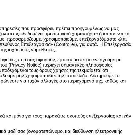
ς υπηρεσίες που προσφέρει, πρέπει προηγουμένως να μας
ηρίζονται ως «δεδομένα προσωπικού χαρακτήρα» ή «προσωπικά
ουμε, προσαρμόζουμε, χρησιμοποιούμε, επεξεργαζόμαστε κλπ.
εύθυνος Επεξεργασίας» (Controller), για αυτά. Η Επεξεργασία
 της ισχύουσας νομοθεσίας.
οφορίες που σας αφορούν, εμπιστεύεστε ότι ενεργούμε με
 (Privacy Notice) περιέχει σημαντικές πληροφορίες
οδεχόμενοι τους όρους χρήσης της τεκμαίρεται ότι
λούμε μην χρησιμοποιείτε την Ιστοσελίδα. Διατηρούμε το
ερώνεστε για τυχόν αλλαγές στο περιεχόμενό της, καθώς και
κά και μόνο για τους παρακάτω σκοπούς επεξεργασίας και εάν
ά μαζί σας (ονοματεπώνυμο, και διεύθυνση ηλεκτρονικής