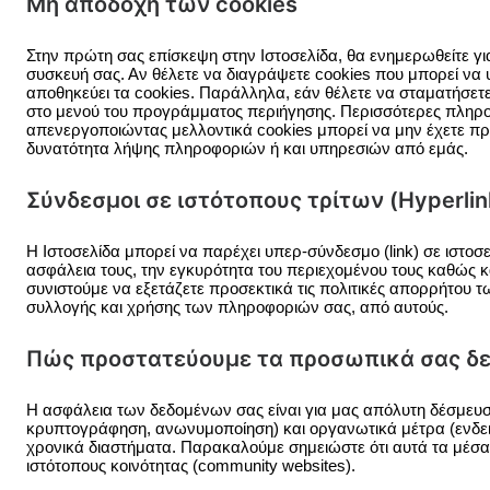
Μη αποδοχή των cookies
Στην πρώτη σας επίσκεψη στην Ιστοσελίδα, θα ενημερωθείτε για
συσκευή σας. Αν θέλετε να διαγράψετε cookies που μπορεί να υ
αποθηκεύει τα cookies. Παράλληλα, εάν θέλετε να σταματήσετε
στο μενού του προγράμματος περιήγησης. Περισσότερες πληροφο
απενεργοποιώντας μελλοντικά cookies μπορεί να μην έχετε πρό
δυνατότητα λήψης πληροφοριών ή και υπηρεσιών από εμάς.
Σύνδεσμοι σε ιστότοπους τρίτων (Hyperlin
Η Ιστοσελίδα μπορεί να παρέχει υπερ-σύνδεσμο (link) σε ιστοσ
ασφάλεια τους, την εγκυρότητα του περιεχομένου τους καθώς
συνιστούμε να εξετάζετε προσεκτικά τις πολιτικές απορρήτου τ
συλλογής και χρήσης των πληροφοριών σας, από αυτούς.
Πώς προστατεύουμε τα προσωπικά σας δε
Η ασφάλεια των δεδομένων σας είναι για μας απόλυτη δέσμευση
κρυπτογράφηση, ανωνυμοποίηση) και οργανωτικά μέτρα (ενδεικτ
χρονικά διαστήματα. Παρακαλούμε σημειώστε ότι αυτά τα μέσα
ιστότοπους κοινότητας (community websites).